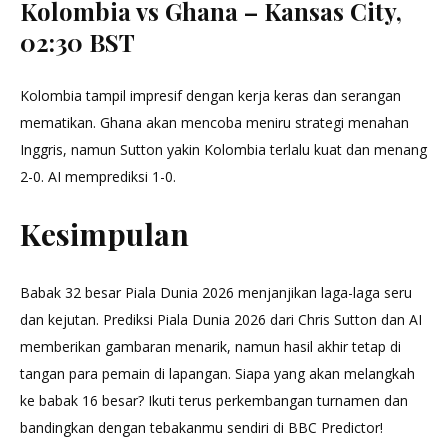
Kolombia vs Ghana – Kansas City,
02:30 BST
Kolombia tampil impresif dengan kerja keras dan serangan
mematikan. Ghana akan mencoba meniru strategi menahan
Inggris, namun Sutton yakin Kolombia terlalu kuat dan menang
2-0. AI memprediksi 1-0.
Kesimpulan
Babak 32 besar Piala Dunia 2026 menjanjikan laga-laga seru
dan kejutan. Prediksi Piala Dunia 2026 dari Chris Sutton dan AI
memberikan gambaran menarik, namun hasil akhir tetap di
tangan para pemain di lapangan. Siapa yang akan melangkah
ke babak 16 besar? Ikuti terus perkembangan turnamen dan
bandingkan dengan tebakanmu sendiri di BBC Predictor!