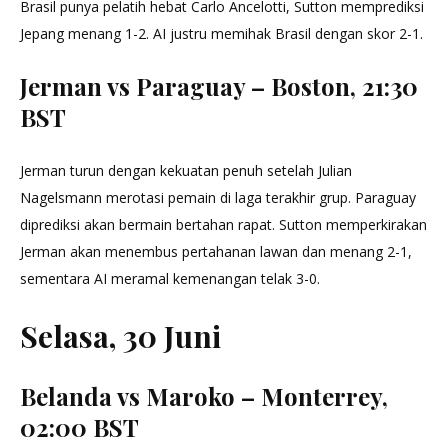
Brasil punya pelatih hebat Carlo Ancelotti, Sutton memprediksi
Jepang menang 1-2. AI justru memihak Brasil dengan skor 2-1.
Jerman vs Paraguay – Boston, 21:30
BST
Jerman turun dengan kekuatan penuh setelah Julian
Nagelsmann merotasi pemain di laga terakhir grup. Paraguay
diprediksi akan bermain bertahan rapat. Sutton memperkirakan
Jerman akan menembus pertahanan lawan dan menang 2-1,
sementara AI meramal kemenangan telak 3-0.
Selasa, 30 Juni
Belanda vs Maroko – Monterrey,
02:00 BST