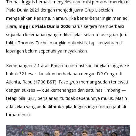
Timnas Inggris berhasil menyelesaikan misi pertama mereka di
Piala Dunia 2026 dengan menjadi juara Grup L setelah
mengalahkan Panama. Namun, jika benar-benar ingin menjadi
juara,
Inggris Piala Dunia 2026
harus segera memperbaiki
sejumlah kelemahan yang terlihat jelas selama fase grup. Juru
taktik Thomas Tuchel mungkin optimistis, tapi kenyataan di
lapangan belum sepenuhnya meyakinkan.
Kemenangan 2-1 atas Panama memastikan langkah Inggris ke
babak 32 besar dan akan berhadapan dengan DR Congo di
Atlanta, Rabu (17:00 BST). Fase grup memang sudah terlewati
dengan sukses — dua kemenangan dan satu hasil imbang —
tetapi bila jujur, perjalanan itu tidak sepenuhnya mulus. Masih
ada celah yang perlu ditambal jika Inggris ingin melaju jauh di
turnamen ini.