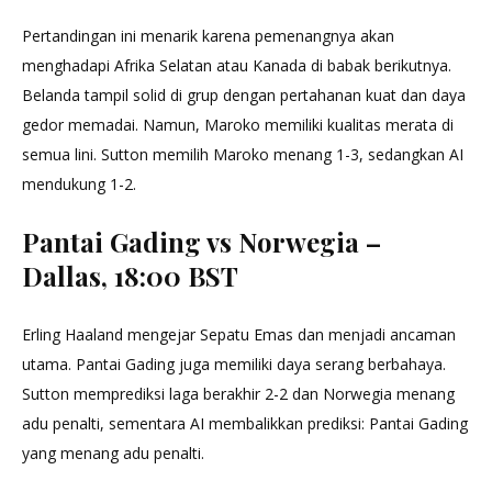
Pertandingan ini menarik karena pemenangnya akan
menghadapi Afrika Selatan atau Kanada di babak berikutnya.
Belanda tampil solid di grup dengan pertahanan kuat dan daya
gedor memadai. Namun, Maroko memiliki kualitas merata di
semua lini. Sutton memilih Maroko menang 1-3, sedangkan AI
mendukung 1-2.
Pantai Gading vs Norwegia –
Dallas, 18:00 BST
Erling Haaland mengejar Sepatu Emas dan menjadi ancaman
utama. Pantai Gading juga memiliki daya serang berbahaya.
Sutton memprediksi laga berakhir 2-2 dan Norwegia menang
adu penalti, sementara AI membalikkan prediksi: Pantai Gading
yang menang adu penalti.