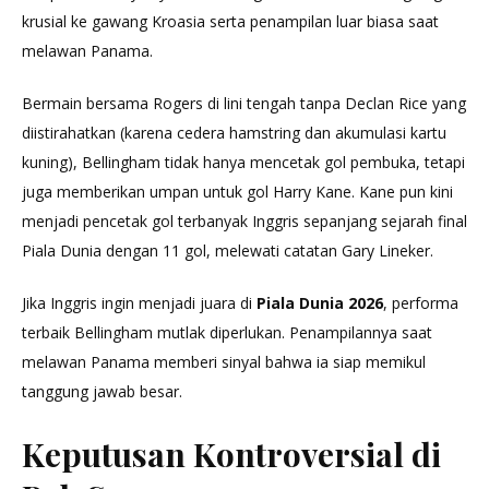
krusial ke gawang Kroasia serta penampilan luar biasa saat
melawan Panama.
Bermain bersama Rogers di lini tengah tanpa Declan Rice yang
diistirahatkan (karena cedera hamstring dan akumulasi kartu
kuning), Bellingham tidak hanya mencetak gol pembuka, tetapi
juga memberikan umpan untuk gol Harry Kane. Kane pun kini
menjadi pencetak gol terbanyak Inggris sepanjang sejarah final
Piala Dunia dengan 11 gol, melewati catatan Gary Lineker.
Jika Inggris ingin menjadi juara di
Piala Dunia 2026
, performa
terbaik Bellingham mutlak diperlukan. Penampilannya saat
melawan Panama memberi sinyal bahwa ia siap memikul
tanggung jawab besar.
Keputusan Kontroversial di