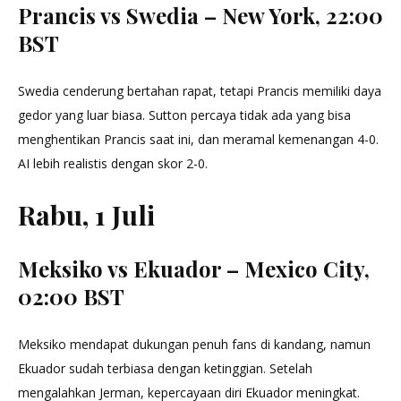
Prancis vs Swedia – New York, 22:00
BST
Swedia cenderung bertahan rapat, tetapi Prancis memiliki daya
gedor yang luar biasa. Sutton percaya tidak ada yang bisa
menghentikan Prancis saat ini, dan meramal kemenangan 4-0.
AI lebih realistis dengan skor 2-0.
Rabu, 1 Juli
Meksiko vs Ekuador – Mexico City,
02:00 BST
Meksiko mendapat dukungan penuh fans di kandang, namun
Ekuador sudah terbiasa dengan ketinggian. Setelah
mengalahkan Jerman, kepercayaan diri Ekuador meningkat.