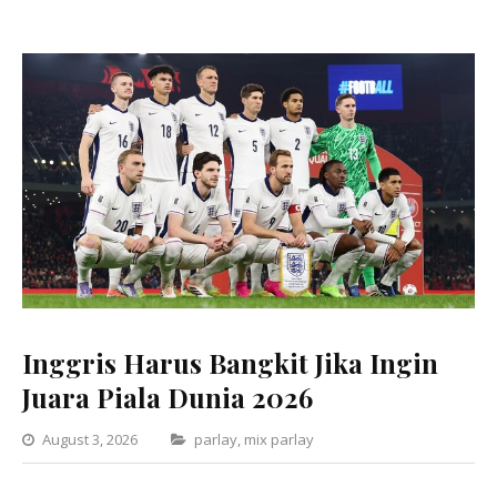
Inggris Harus Bangkit Jika Ingin
Juara Piala Dunia 2026
Categories
August 3, 2026
parlay
,
mix parlay