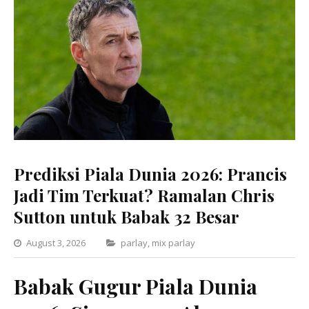
Prediksi Piala Dunia 2026: Prancis
Jadi Tim Terkuat? Ramalan Chris
Sutton untuk Babak 32 Besar
Categories
August 3, 2026
parlay
,
mix parlay
Babak Gugur Piala Dunia