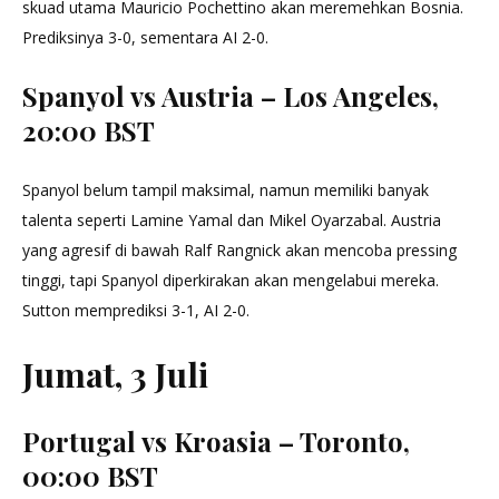
skuad utama Mauricio Pochettino akan meremehkan Bosnia.
Prediksinya 3-0, sementara AI 2-0.
Spanyol vs Austria – Los Angeles,
20:00 BST
Spanyol belum tampil maksimal, namun memiliki banyak
talenta seperti Lamine Yamal dan Mikel Oyarzabal. Austria
yang agresif di bawah Ralf Rangnick akan mencoba pressing
tinggi, tapi Spanyol diperkirakan akan mengelabui mereka.
Sutton memprediksi 3-1, AI 2-0.
Jumat, 3 Juli
Portugal vs Kroasia – Toronto,
00:00 BST