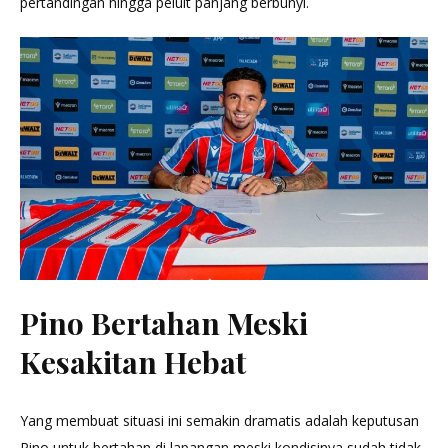
pertandingan hingga peluit panjang berbunyi.
Pino Bertahan Meski
Kesakitan Hebat
Yang membuat situasi ini semakin dramatis adalah keputusan
Pino untuk bertahan di lapangan meski kondisinya sudah tidak