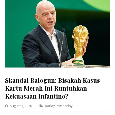
Skandal Balogun: Bisakah Kasus
Kartu Merah Ini Runtuhkan
Kekuasaan Infantino?
Categories
August 3, 2026
parlay
,
mix parlay