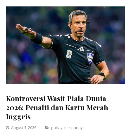
Kontroversi Wasit Piala Dunia
2026: Penalti dan Kartu Merah
Inggris
Categories
August 3, 2026
parlay
,
mix parlay