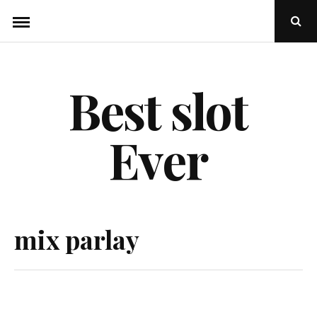
Skip
Ope
to
Sear
Popu
content
Best slot
Ever
mix parlay