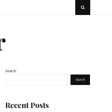
Open
Search
Popup
r
Search
Search
Recent Posts