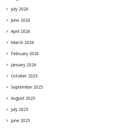
July 2026
June 2026
April 2026
March 2026
February 2026
January 2026
October 2025
September 2025
August 2025
July 2025
June 2025