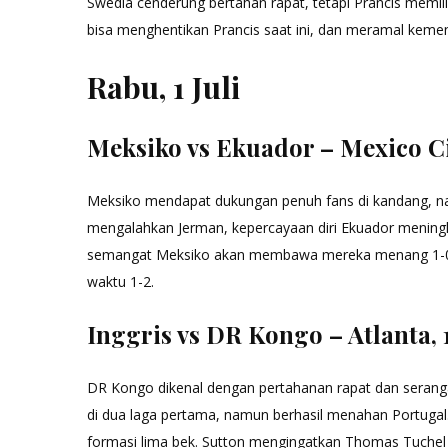
Swedia cenderung bertahan rapat, tetapi Prancis memili
bisa menghentikan Prancis saat ini, dan meramal kemenan
Rabu, 1 Juli
Meksiko vs Ekuador – Mexico C
Meksiko mendapat dukungan penuh fans di kandang, na
mengalahkan Jerman, kepercayaan diri Ekuador meningk
semangat Meksiko akan membawa mereka menang 1-0.
waktu 1-2.
Inggris vs DR Kongo – Atlanta,
DR Kongo dikenal dengan pertahanan rapat dan seranga
di dua laga pertama, namun berhasil menahan Portugal
formasi lima bek. Sutton mengingatkan Thomas Tuche