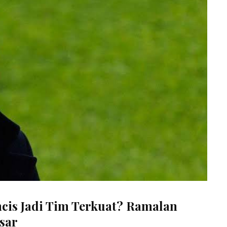
ncis Jadi Tim Terkuat? Ramalan
sar