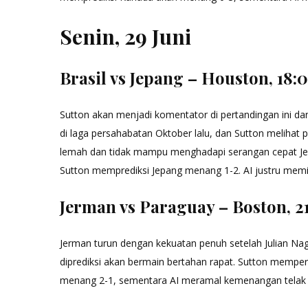
Senin, 29 Juni
Brasil vs Jepang – Houston, 18:
Sutton akan menjadi komentator di pertandingan ini dan
di laga persahabatan Oktober lalu, dan Sutton melihat po
lemah dan tidak mampu menghadapi serangan cepat Jepa
Sutton memprediksi Jepang menang 1-2. AI justru memih
Jerman vs Paraguay – Boston, 2
Jerman turun dengan kekuatan penuh setelah Julian Nag
diprediksi akan bermain bertahan rapat. Sutton memp
menang 2-1, sementara AI meramal kemenangan telak 