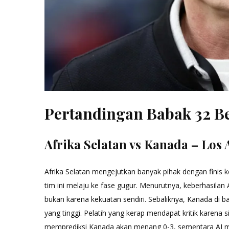
Pertandingan Babak 32 Be
Afrika Selatan vs Kanada – Los
Afrika Selatan mengejutkan banyak pihak dengan finis k
tim ini melaju ke fase gugur. Menurutnya, keberhasila
bukan karena kekuatan sendiri. Sebaliknya, Kanada di
yang tinggi. Pelatih yang kerap mendapat kritik karena 
memprediksi Kanada akan menang 0-3, sementara AI m