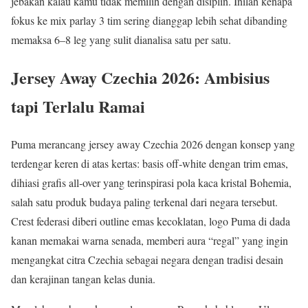
jebakan kalau kamu tidak memilih dengan disiplin. Inilah kenapa
fokus ke mix parlay 3 tim sering dianggap lebih sehat dibanding
memaksa 6–8 leg yang sulit dianalisa satu per satu.
Jersey Away Czechia 2026: Ambisius
tapi Terlalu Ramai
Puma merancang jersey away Czechia 2026 dengan konsep yang
terdengar keren di atas kertas: basis off‑white dengan trim emas,
dihiasi grafis all‑over yang terinspirasi pola kaca kristal Bohemia,
salah satu produk budaya paling terkenal dari negara tersebut.
Crest federasi diberi outline emas kecoklatan, logo Puma di dada
kanan memakai warna senada, memberi aura “regal” yang ingin
mengangkat citra Czechia sebagai negara dengan tradisi desain
dan kerajinan tangan kelas dunia.