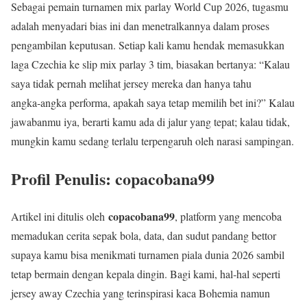
Sebagai pemain turnamen mix parlay World Cup 2026, tugasmu
adalah menyadari bias ini dan menetralkannya dalam proses
pengambilan keputusan. Setiap kali kamu hendak memasukkan
laga Czechia ke slip mix parlay 3 tim, biasakan bertanya: “Kalau
saya tidak pernah melihat jersey mereka dan hanya tahu
angka‑angka performa, apakah saya tetap memilih bet ini?” Kalau
jawabanmu iya, berarti kamu ada di jalur yang tepat; kalau tidak,
mungkin kamu sedang terlalu terpengaruh oleh narasi sampingan.
Profil Penulis: copacobana99
copacobana99
Artikel ini ditulis oleh
, platform yang mencoba
memadukan cerita sepak bola, data, dan sudut pandang bettor
supaya kamu bisa menikmati turnamen piala dunia 2026 sambil
tetap bermain dengan kepala dingin. Bagi kami, hal‑hal seperti
jersey away Czechia yang terinspirasi kaca Bohemia namun