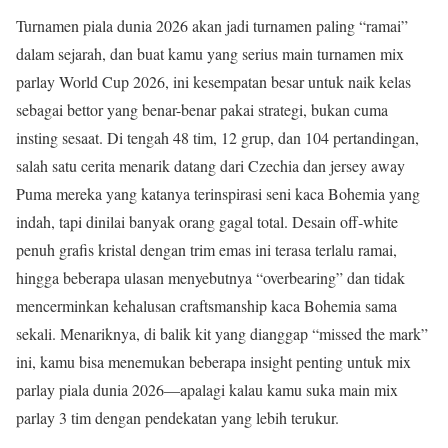
Turnamen piala dunia 2026 akan jadi turnamen paling “ramai”
dalam sejarah, dan buat kamu yang serius main turnamen mix
parlay World Cup 2026, ini kesempatan besar untuk naik kelas
sebagai bettor yang benar-benar pakai strategi, bukan cuma
insting sesaat. Di tengah 48 tim, 12 grup, dan 104 pertandingan,
salah satu cerita menarik datang dari Czechia dan jersey away
Puma mereka yang katanya terinspirasi seni kaca Bohemia yang
indah, tapi dinilai banyak orang gagal total. Desain off‑white
penuh grafis kristal dengan trim emas ini terasa terlalu ramai,
hingga beberapa ulasan menyebutnya “overbearing” dan tidak
mencerminkan kehalusan craftsmanship kaca Bohemia sama
sekali. Menariknya, di balik kit yang dianggap “missed the mark”
ini, kamu bisa menemukan beberapa insight penting untuk mix
parlay piala dunia 2026—apalagi kalau kamu suka main mix
parlay 3 tim dengan pendekatan yang lebih terukur.