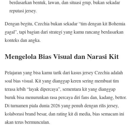
berdasarkan bentuk, lawan, dan situasi grup, bukan sekadar
reputasi jersey.
Dengan begitu, Czechia bukan sekadar “tim dengan kit Bohemia
gagal”, tapi bagian dari strategi yang kamu rancang berdasarkan
konteks dan angka.
Mengelola Bias Visual dan Narasi Kit
Pelajaran yang bisa kamu tarik dari kasus jersey Czechia adalah
soal bias visual. Kit yang dianggap keren sering membuat tim
terasa lebih “layak dipercaya”, sementara kit yang dianggap
buruk bisa menurunkan rasa percaya diri fans dan, kadang, bettor.
Di turnamen piala dunia 2026 yang penuh dengan rilis jersey,
kolaborasi brand besar, dan rating kit di media, bias semacam ini
akan terus bermunculan.