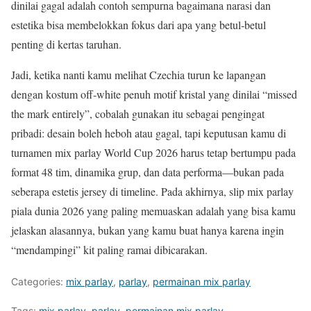
dinilai gagal adalah contoh sempurna bagaimana narasi dan
estetika bisa membelokkan fokus dari apa yang betul‑betul
penting di kertas taruhan.
Jadi, ketika nanti kamu melihat Czechia turun ke lapangan
dengan kostum off‑white penuh motif kristal yang dinilai “missed
the mark entirely”, cobalah gunakan itu sebagai pengingat
pribadi: desain boleh heboh atau gagal, tapi keputusan kamu di
turnamen mix parlay World Cup 2026 harus tetap bertumpu pada
format 48 tim, dinamika grup, dan data performa—bukan pada
seberapa estetis jersey di timeline. Pada akhirnya, slip mix parlay
piala dunia 2026 yang paling memuaskan adalah yang bisa kamu
jelaskan alasannya, bukan yang kamu buat hanya karena ingin
“mendampingi” kit paling ramai dibicarakan.
Categories:
mix parlay
,
parlay
,
permainan mix parlay
Tags:
mix parlay
,
parlay
,
permainan mix parlay