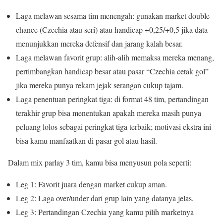
Laga melawan sesama tim menengah: gunakan market double
chance (Czechia atau seri) atau handicap +0,25/+0,5 jika data
menunjukkan mereka defensif dan jarang kalah besar.
Laga melawan favorit grup: alih‑alih memaksa mereka menang,
pertimbangkan handicap besar atau pasar “Czechia cetak gol”
jika mereka punya rekam jejak serangan cukup tajam.
Laga penentuan peringkat tiga: di format 48 tim, pertandingan
terakhir grup bisa menentukan apakah mereka masih punya
peluang lolos sebagai peringkat tiga terbaik; motivasi ekstra ini
bisa kamu manfaatkan di pasar gol atau hasil.
Dalam mix parlay 3 tim, kamu bisa menyusun pola seperti:
Leg 1: Favorit juara dengan market cukup aman.
Leg 2: Laga over/under dari grup lain yang datanya jelas.
Leg 3: Pertandingan Czechia yang kamu pilih marketnya