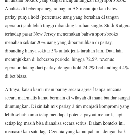
Analisis di beberapa negara bagian AS menunjukkan bahwa
parlay punya hold (persentase uang yang bertahan di tangan
operator) jauh lebih tinggi dibanding taruhan single. Studi Rutgers
terhadap pasar New Jersey menemukan bahwa sportsbooks
menahan sekitar 20% uang yang dipertaruhkan di parlay,
dibanding hanya sekitar 5% untuk jenis taruhan lain. Data lain
menunjukkan di beberapa periode, hingga 72,5% revenue
operator datang dari parlay, dengan hold 24,2% berbanding 4,4%
di bet biasa.
Artinya, kalau kamu main parlay secara agresif tanpa rencana,
secara matematis kamu bermain di wilayah di mana bandar sangat
diuntungkan. Di sinilah mix parlay 3 tim menjadi kompromi yang
lebih sehat: kamu tetap mendapat potensi payout menarik, tapi
setiap leg masih bisa dianalisa secara serius. Dalam konteks ini,
memasukkan satu laga Czechia yang kamu pahami dengan baik