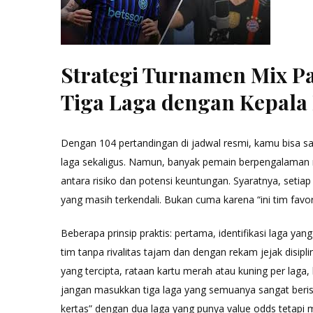
Strategi Turnamen Mix Pa
Tiga Laga dengan Kepala
Dengan 104 pertandingan di jadwal resmi, kamu bisa sa
laga sekaligus. Namun, banyak pemain berpengalaman 
antara risiko dan potensi keuntungan. Syaratnya, setiap 
yang masih terkendali. Bukan cuma karena “ini tim favor
Beberapa prinsip praktis: pertama, identifikasi laga y
tim tanpa rivalitas tajam dan dengan rekam jejak disipli
yang tercipta, rataan kartu merah atau kuning per laga, 
jangan masukkan tiga laga yang semuanya sangat beris
kertas” dengan dua laga yang punya value odds tetapi m