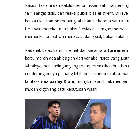
Kasus Bastoni dan Kalulu menunjukkan satu hal penting: 
fair” sangat tipis, dan reaksi publik bisa ekstrem. Di 
ketika tiket hampir menang lalu hancur karena satu kart
terjebak: mereka membalas “kesialan” dengan memasang
membuktikan bahwa mereka sedang sial, bukan salah st
Padahal, kalau kamu melihat dari kacamata
turnamen 
kartu merah adalah bagian dari variabel risiko yang just
Misalnya, pertandingan yang mempertemukan dua tim de
cenderung punya peluang lebih besar memunculkan ba
konteks
mix parlay 3 tim
, mungkin lebih bijak mengam
mudah digoyang satu keputusan wasit.