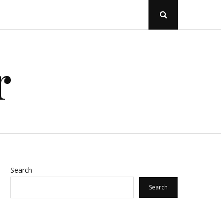
Open
Search
Popup
r
Search
Search