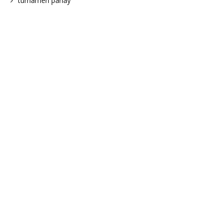
turnamen parlay