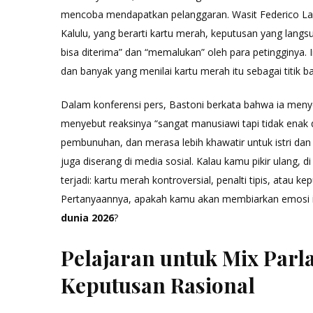
mencoba mendapatkan pelanggaran. Wasit Federico La
Kalulu, yang berarti kartu merah, keputusan yang langs
bisa diterima” dan “memalukan” oleh para petingginya.
dan banyak yang menilai kartu merah itu sebagai titik b
Dalam konferensi pers, Bastoni berkata bahwa ia men
menyebut reaksinya “sangat manusiawi tapi tidak enak
pembunuhan, dan merasa lebih khawatir untuk istri dan 
juga diserang di media sosial. Kalau kamu pikir ulang, di
terjadi: kartu merah kontroversial, penalti tipis, ata
Pertanyaannya, apakah kamu akan membiarkan emosi
dunia 2026
?
Pelajaran untuk Mix Parla
Keputusan Rasional