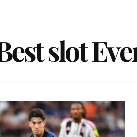
Best slot Eve