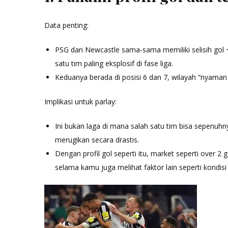
Data penting:
PSG dan Newcastle sama‑sama memiliki selisih gol 
satu tim paling eksplosif di fase liga.
Keduanya berada di posisi 6 dan 7, wilayah “nyaman
Implikasi untuk parlay:
Ini bukan laga di mana salah satu tim bisa sepenuhny
merugikan secara drastis.
Dengan profil gol seperti itu, market seperti over
selama kamu juga melihat faktor lain seperti kondisi 