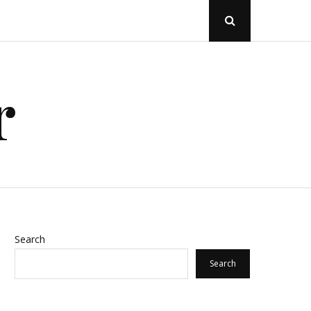
Open
Search
Popup
r
Search
Search