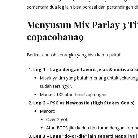
sementara dua leg lain bisa berasal dari pertandingan de
Menyusun Mix Parlay 3 Ti
copacobana9
Berikut contoh kerangka yang bisa kamu pakai:
Leg 1 – Laga dengan favorit jelas & motivasi k
Misalnya tim yang butuh menang untuk sekuran
sudah tersingkir.
Market: 1X2 atau handicap ringan.
Leg 2 – PSG vs Newcastle (High Stakes Goals)
Market:
Over 2 gol.
Atau BTTS jika kedua tim turun dengan kompo
Leg 3 – Laga “do-or-die” lain seperti Napoli v