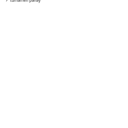
turnamen parlay